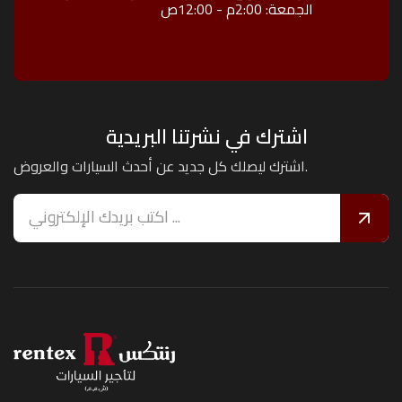
الجمعة: 2:00م - 12:00ص
سجل دخولك للوصول لمميزات حصرية وتجربة إيجار سلسة.
احفظ بياناتك لحجز سريع وسهل
عدّل أو ألغِ حجوزاتك في أي وقت
احفظ السيارات والمواقع المفضلة
احصل على توصيات بناءً على تاريخ إيجارك
البريد الإلكتروني
اشترك في نشرتنا البريدية
اشترك ليصلك كل جديد عن أحدث السيارات والعروض.
كلمة المرور
تذكرني
تسجيل دخول
نسيت كلمة المرور؟
ليس لديك حساب؟
إنشاء حساب