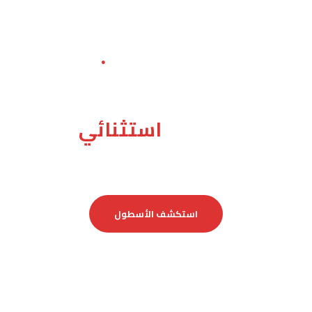
RENTEX — منذ ٢٠١٥
●
نقودك إلى وجهتك
بأسلوب
استثنائي
أسطول فاخر · خدمة متميزة · أسعار تنافسية · تغطية شاملة
استكشف الأسطول