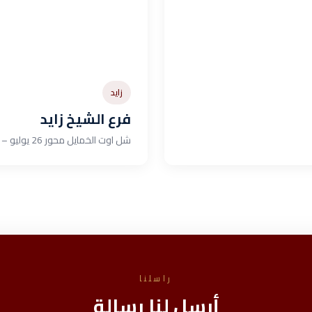
زايد
فرع الشيخ زايد
شل اوت الخمايل محور 26 يوليو – بجوار مطعم بازوكا
راسلنا
مرحباً بعودتك!
أرسل لنا رسالة